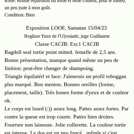
Robe: Bonne répartition du tortie et belle couleur, pour le mitted,
un peu jsute à mon goût.
Condition: Bien
Exposition LOOF, Samatan 15/04/23
Reglisse Yuzu de l'Ulyssiade, juge Guillaume
Classe CACIB: Exc1 CACIB
Ragdoll seal tortie point mitted. femelle de 2,5 ans.
Bonne présentation, manque quand même un peu de
finition: peut-être changer de shampoing.
Triangle équilatérl et face: J'aimerais un profil toboggan
plus marqué. Bon menton. Bonnes oreilles (forme,
placement, taille). Très bonen forme d'yeux et de couleur
ok.
Le corps est lourd (:)) assez long. Pattes assez fortes. Par
contre la queue est trop courte. Pattes bien droites.
Fourrure non laineuse. Jolie collerette. La couleur tortie
est intense. Le dos est un peu foncé , mêmle si c'est