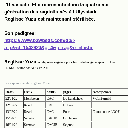
l'Ulyssiade. Elle représente donc la quatrième
génération des ragdolls nés à l'Ulyssiade.
Reglisse Yuzu est maintenant stérilisée.
Son pedigree:
https://www.pawpeds.com/db/?
a=p&id=1542924&g=4&p=rag&o=elastic
Reglisse Yuzu
est dépistée négative pour les maladies génétiques PKD et
HCM-C, testée par ADN en 2021
Les expositions de Reglisse Yuzu
Dates
Lieux
points
juges
récompenses
22/01/22
Montbeton
CAC
De Landtsheer
+ Conformité
12/02/22
Revel
CAC
Dubois
13/02/22
Revel
CAC
Pobe
Championne LOOF
15/04/23
Samatan
CACIB
Guillaume
16/04/23
Samatan
CACIB
Seignot