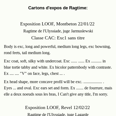
Cartons d'expos de Ragtime:
Exposition LOOF, Montbeton 22/01/22
Ragtime de l'Ulyssiade, juge Jarmuslewski
Classe CAC: Exc1 sans titre
Body is exc, long and powerful, medium long legs, exc bowning,
rond feets, tail medium long.
Exc coat, soft, silky with undercoat. Exc ...... ...... Ex .......... in
blue tortie tabby and white. Ex bicolor patternbody with contraste.
Ex .... .... "V" on face, legs, chest ... .
Ex head shape, more concave profil will be exc. .................. .
Eyes ... and oval. Exc ears set and form. Ex ....... de fourrure, mais
elle a deux noeuds sous les bras, I Can't give any title, I'm sorry.
Exposition LOOF, Revel 12/02/22
Ragtime de l'Ulyssiade, juge Lagarde