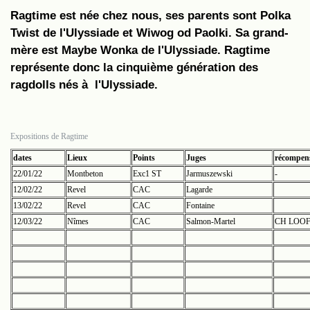
Ragtime est née chez nous, ses parents sont Polka
Twist de l'Ulyssiade et Wiwog od Paolki. Sa grand-
mère est Maybe Wonka de l'Ulyssiade. Ragtime
représente donc la cinquième génération des
ragdolls nés à l'Ulyssiade.
Expositions de Ragtime
dates
Lieux
Points
Juges
récompen
22/01/22
Montbeton
Exc1 ST
Jarmuszewski
-
12/02/22
Revel
CAC
Lagarde
13/02/22
Revel
CAC
Fontaine
12/03/22
Nîmes
CAC
Salmon-Martel
CH LOO