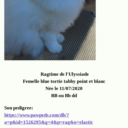
Ragtime de l'Ulyssiade
Femelle blue tortie tabby point et blanc
Née le 11/07/2020
BB ou Bb dd
Son pedigree:
https://www.pawpeds.com/db/?
a=p&id=1526295&g=4&p=rag&o=elastic