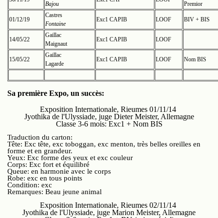
Bajou
Premior
Castres
01/12/19
Exc1 CAPIB
LOOF
BIV + BIS
Fontaine
Gaillac
14/05/22
Exc1 CAPIB
LOOF
Maignaut
Gaillac
15/05/22
Exc1 CAPIB
LOOF
Nom BIS
Lagarde
Sa première Expo, un succès:
Exposition Internationale, Rieumes 01/11/14
Jyothika de l'Ulyssiade, juge Dieter Meister, Allemagne
Classe 3-6 mois: Exc1 + Nom BIS
Traduction du carton:
Tête: Exc tête, exc toboggan, exc menton, très belles oreilles en
forme et en grandeur.
Yeux: Exc forme des yeux et exc couleur
Corps: Exc fort et équilibré
Queue: en harmonie avec le corps
Robe: exc en tous points
Condition: exc
Remarques: Beau jeune animal
Exposition Internationale, Rieumes 02/11/14
Jyothika de l'Ulyssiade, juge Marion Meister, Allemagne