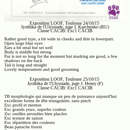
Exposition LOOF, Toulouse 24/10/15
Jyothika de l'Ulyssiade, juge I. Karchenko (RU)
Classe CACIB: Exc1 CACIB
Rather good type, a bit wide in cheeks and thin in lowerpart.
Open large blue eyes
Ears a bit smal but set well
Body is middle but strong
Fur is not so long for the moment but marking are good, a few
shadows on the back
Tail is long and straight
Lovely temperament and good grooming
Exposition LOOF, Toulouse 25/10/15
Jyothika de l'Ulyssiade, juge J. Henry (F)
Classe CACIB: Exc1 CACIB
TB morphologie qui manque un peu de puissance aujourd'hui
excellente forme de tête triangulaire, sans pinch
Exc profil et menton
Exc grands yeux, superbe couleur
Zxc oreilles arrondies bien placées
Exc texture de saison
Exc répartition des couleurs
Beau panache fourni