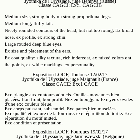
Jyothika de l'Ulyssiade, juge Beninya (Russie)
Classe CAGCI: Exc1 CAGCIB
Medium size, strong body on strong proportional legs.
Medium long, fluffy tail.
Nicely rounded contours of the head, but not too roung. Ex broad
nose, ex profile, ex strong chin.
Large rouded deep blue eyes.
Ex size and placement of the ears.
Ex coat quality: silky texture, rich indercoat, ex mixed colors ont
the points, ex white markings. ex personnality.
Exposition LOOF, Toulouse 12/02/17
Jyothika de l'Ulyssiade, juge Maignault (France)
Classe CACE: Exc1 CACE
Exc triangle aux contours adoucis. Oreilles moyennes bien
placées. Bon front, bon profil. Nez en toboggan. Exc yeux ovales
d'une exc couleur bleue.
Exc corps puissant, substantiel. Exc pattes bien musclées.
Exc qualité et texture de la fourrure. exc répartition du tortie. Exc
répartition du motif mitted.
Exc condition et présentation.
Exposition LOOF, Fourques 19/02/17
Jyothika de l'Ulyssiade, juge Jarmuszewski (Belgique)