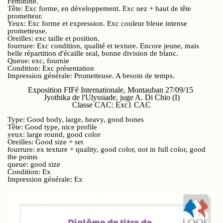
Féminine.
Tête: Exc forme, en développement. Exc nez + haut de tête
prometteur.
Yeux: Exc forme et expression. Exc couleur bleue intense
prometteuse.
Oreilles: exc taille et position.
fourrure: Exc condition, qualité et texture. Encore jeune, mais
belle répartition d'écaille seal, bonne division de blanc.
Queue: exc, fournie
Condition: Exc présentation
Impression générale: Prometteuse. A besoin de temps.
Exposition FIFé Internationale, Montauban 27/09/15
Jyothika de l'Ulyssiade, juge A. Di Chio (I)
Classe CAC: Exc1 CAC
Type: Good body, large, heavy, good bones
Tête: Good type, nice profile
yeux: large round, good color
Oreilles: Good size + set
fourrure: ex texture + quality, good color, not in full color, good
the points
queue: good size
Condition: Ex
Impression générale: Ex