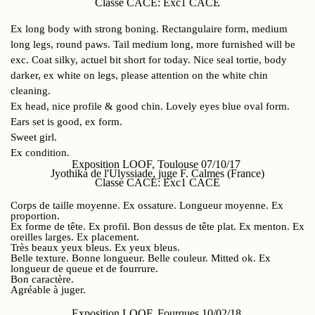
Classe CACE: Exc1 CACE
Ex long body with strong boning. Rectangulaire form, medium
long legs, round paws. Tail medium long, more furnished will be
exc. Coat silky, actuel bit short for today. Nice seal tortie, body
darker, ex white on legs, please attention on the white chin
cleaning.
Ex head, nice profile & good chin. Lovely eyes blue oval form.
Ears set is good, ex form.
Sweet girl.
Ex condition.
Exposition LOOF, Toulouse 07/10/17
Jyothika de l'Ulyssiade, juge F. Calmes (France)
Classe CACE: Exc1 CACE
Corps de taille moyenne. Ex ossature. Longueur moyenne. Ex
proportion.
Ex forme de tête. Ex profil. Bon dessus de tête plat. Ex menton. Ex
oreilles larges. Ex placement.
Très beaux yeux bleus. Ex yeux bleus.
Belle texture. Bonne longueur. Belle couleur. Mitted ok. Ex
longueur de queue et de fourrure.
Bon caractère.
Agréable à juger.
Exposition LOOF, Fourques 10/02/18