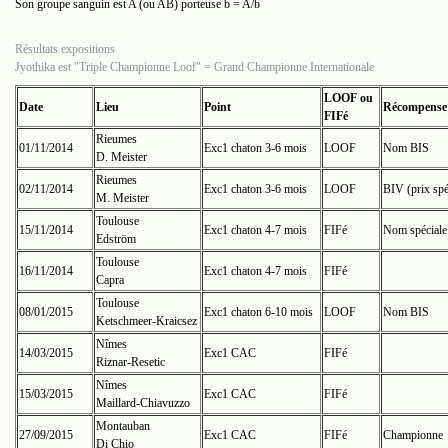
Son groupe sanguin est A (ou AB) porteuse b = A/b
Résultats expositions
Jyothika est "Triple Championne Loof" = Grand Championne Internationale
LOOF ou
Date
Lieu
Point
Récompense
FIFé
Rieumes
01/11/2014
Exc1 chaton 3-6 mois
LOOF
Nom BIS
D. Meister
Rieumes
02/11/2014
Exc1 chaton 3-6 mois
LOOF
BIV (prix spé
M. Meister
Toulouse
15/11/2014
Exc1 chaton 4-7 mois
FIFé
Nom spéciale 
Edström
Toulouse
16/11/2014
Exc1 chaton 4-7 mois
FIFé
Capra
Toulouse
08/01/2015
Exc1 chaton 6-10 mois
LOOF
Nom BIS
Ketschmeer-Kraicsez
Nîmes
14/03/2015
Exc1 CAC
FIFé
Riznar-Resetic
Nîmes
15/03/2015
Exc1 CAC
FIFé
Maillard-Chiavuzzo
Montauban
27/09/2015
Exc1 CAC
FIFé
Championne
Di Chio