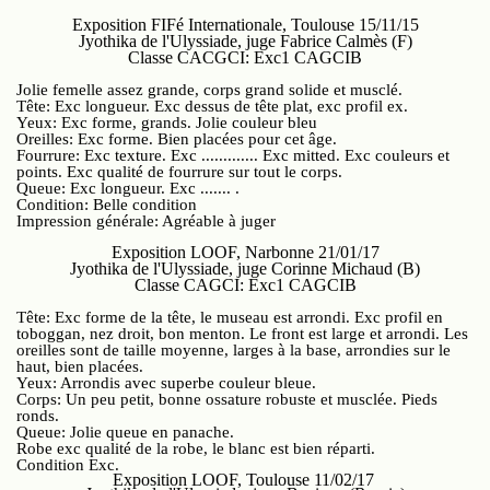
Exposition FIFé Internationale, Toulouse 15/11/15
Jyothika de l'Ulyssiade, juge Fabrice Calmès (F)
Classe CACGCI: Exc1 CAGCIB
Jolie femelle assez grande, corps grand solide et musclé.
Tête: Exc longueur. Exc dessus de tête plat, exc profil ex.
Yeux: Exc forme, grands. Jolie couleur bleu
Oreilles: Exc forme. Bien placées pour cet âge.
Fourrure: Exc texture. Exc ............. Exc mitted. Exc couleurs et
points. Exc qualité de fourrure sur tout le corps.
Queue: Exc longueur. Exc ....... .
Condition: Belle condition
Impression générale: Agréable à juger
Exposition LOOF, Narbonne 21/01/17
Jyothika de l'Ulyssiade, juge Corinne Michaud (B)
Classe CAGCI: Exc1 CAGCIB
Tête: Exc forme de la tête, le museau est arrondi. Exc profil en
toboggan, nez droit, bon menton. Le front est large et arrondi. Les
oreilles sont de taille moyenne, larges à la base, arrondies sur le
haut, bien placées.
Yeux: Arrondis avec superbe couleur bleue.
Corps: Un peu petit, bonne ossature robuste et musclée. Pieds
ronds.
Queue: Jolie queue en panache.
Robe exc qualité de la robe, le blanc est bien réparti.
Condition Exc.
Exposition LOOF, Toulouse 11/02/17