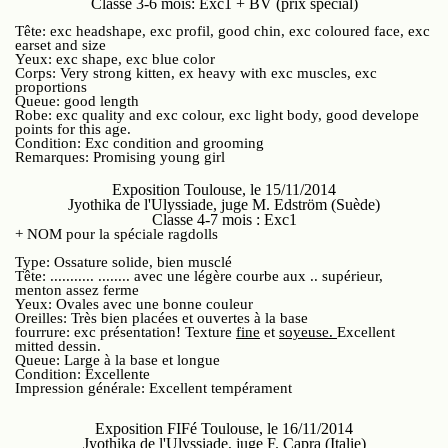
Classe 3-6 mois: Exc1 + BV (prix spécial)
Tête: exc headshape, exc profil, good chin, exc coloured face, exc
earset and size
Yeux: exc shape, exc blue color
Corps: Very strong kitten, ex heavy with exc muscles, exc
proportions
Queue: good length
Robe: exc quality and exc colour, exc light body, good develope
points for this age.
Condition: Exc condition and grooming
Remarques: Promising young girl
Exposition Toulouse, le 15/11/2014
Jyothika de l'Ulyssiade, juge M. Edström (Suède)
Classe 4-7 mois : Exc1
+ NOM pour la spéciale ragdolls
Type: Ossature solide, bien musclé
Tête: ........... ........ avec une légère courbe aux .. supérieur,
menton assez ferme
Yeux: Ovales avec une bonne couleur
Oreilles: Très bien placées et ouvertes à la base
fourrure: exc présentation! Texture
fine
et
soyeuse.
Excellent
mitted dessin.
Queue: Large à la base et longue
Condition: Excellente
Impression générale: Excellent tempérament
Exposition FIFé Toulouse, le 16/11/2014
Jyothika de l'Ulyssiade, juge F. Capra (Italie)