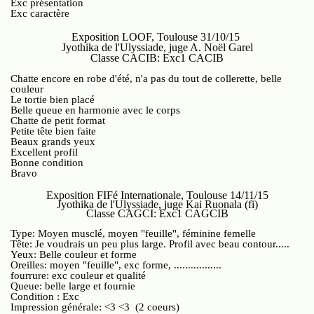
Exc présentation
Exc caractère
Exposition LOOF, Toulouse 31/10/15
Jyothika de l'Ulyssiade, juge A. Noël Garel
Classe CACIB: Exc1 CACIB
Chatte encore en robe d'été, n'a pas du tout de collerette, belle
couleur
Le tortie bien placé
Belle queue en harmonie avec le corps
Chatte de petit format
Petite tête bien faite
Beaux grands yeux
Excellent profil
Bonne condition
Bravo
Exposition FIFé Internationale, Toulouse 14/11/15
Jyothika de l'Ulyssiade, juge Kai Ruonala (fi)
Classe CAGCI: Exc1 CAGCIB
Type: Moyen musclé, moyen "feuille", féminine femelle
Tête: Je voudrais un peu plus large. Profil avec beau contour.....
Yeux: Belle couleur et forme
Oreilles: moyen "feuille", exc forme, .................
fourrure: exc couleur et qualité
Queue: belle large et fournie
Condition : Exc
Impression générale: <3 <3 (2 coeurs)