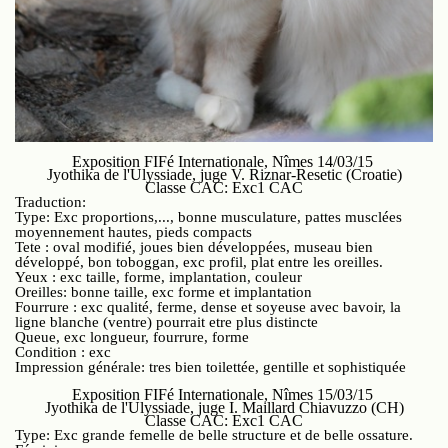
Exposition FIFé Internationale, Nîmes 14/03/15
Jyothika de l'Ulyssiade, juge V. Riznar-Resetic (Croatie)
Classe CAC: Exc1 CAC
Traduction:
Type: Exc proportions,..., bonne musculature, pattes musclées
moyennement hautes, pieds compacts
Tete : oval modifié, joues bien développées, museau bien
développé, bon toboggan, exc profil, plat entre les oreilles.
Yeux : exc taille, forme, implantation, couleur
Oreilles: bonne taille, exc forme et implantation
Fourrure : exc qualité, ferme, dense et soyeuse avec bavoir, la
ligne blanche (ventre) pourrait etre plus distincte
Queue, exc longueur, fourrure, forme
Condition : exc
Impression générale: tres bien toilettée, gentille et sophistiquée
Exposition FIFé Internationale, Nîmes 15/03/15
Jyothika de l'Ulyssiade, juge I. Maillard Chiavuzzo (CH)
Classe CAC: Exc1 CAC
Type: Exc grande femelle de belle structure et de belle ossature.