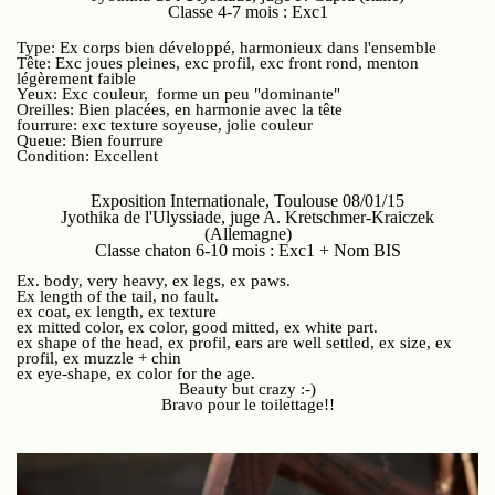
Classe 4-7 mois : Exc1
Type: Ex corps bien développé, harmonieux dans l'ensemble
Tête: Exc joues pleines, exc profil, exc front rond, menton
légèrement faible
Yeux: Exc couleur, forme un peu "dominante"
Oreilles: Bien placées, en harmonie avec la tête
fourrure: exc texture soyeuse, jolie couleur
Queue: Bien fourrure
Condition: Excellent
Exposition Internationale, Toulouse 08/01/15
Jyothika de l'Ulyssiade, juge A. Kretschmer-Kraiczek
(Allemagne)
Classe chaton 6-10 mois : Exc1 + Nom BIS
Ex. body, very heavy, ex legs, ex paws.
Ex length of the tail, no fault.
ex coat, ex length, ex texture
ex mitted color, ex color, good mitted, ex white part.
ex shape of the head, ex profil, ears are well settled, ex size, ex
profil, ex muzzle + chin
ex eye-shape, ex color for the age.
Beauty but crazy :-)
Bravo pour le toilettage!!