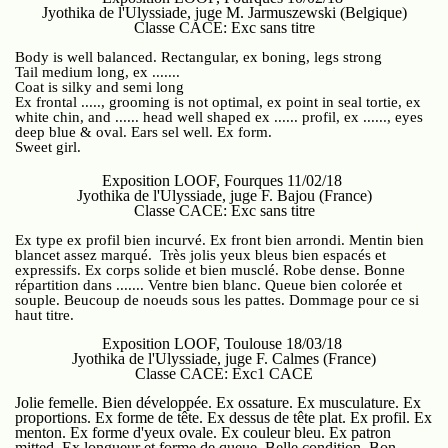
Jyothika de l'Ulyssiade, juge M. Jarmuszewski (Belgique)
Classe CACE: Exc sans titre
Body is well balanced. Rectangular, ex boning, legs strong
Tail medium long, ex .......
Coat is silky and semi long
Ex frontal ....., grooming is not optimal, ex point in seal tortie, ex
white chin, and ...... head well shaped ex ...... profil, ex ......, eyes
deep blue & oval. Ears sel well. Ex form.
Sweet girl.
Exposition LOOF, Fourques 11/02/18
Jyothika de l'Ulyssiade, juge F. Bajou (France)
Classe CACE: Exc sans titre
Ex type ex profil bien incurvé. Ex front bien arrondi. Mentin bien
blancet assez marqué. Très jolis yeux bleus bien espacés et
expressifs. Ex corps solide et bien musclé. Robe dense. Bonne
répartition dans ....... Ventre bien blanc. Queue bien colorée et
souple. Beucoup de noeuds sous les pattes. Dommage pour ce si
haut titre.
Exposition LOOF, Toulouse 18/03/18
Jyothika de l'Ulyssiade, juge F. Calmes (France)
Classe CACE: Exc1 CACE
Jolie femelle. Bien développée. Ex ossature. Ex musculature. Ex
proportions. Ex forme de tête. Ex dessus de tête plat. Ex profil. Ex
menton. Ex forme d'yeux ovale. Ex couleur bleu. Ex patron
mitted. Ex longueur et forme de queue. Belle condition. Bon